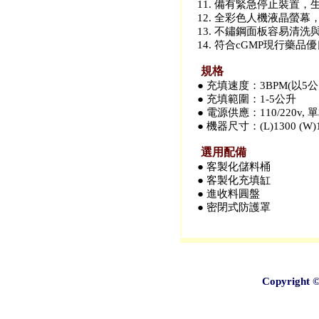
11. 備有緊急停止裝置
12. 全彩色人機液晶螢幕
13. 不鏽鋼面板容易清洗
14. 符合cGMP現行
規格
● 充填速度：3BPM(以
● 充填範圍：1-5公升
● 電源供應：110/220v, 
● 機器尺寸：(L)1300 (W)1
選用配備
● 客製化儲料桶
● 客製化充填缸
● 進收料圓盤
● 密閉式防護罩
Copyright 