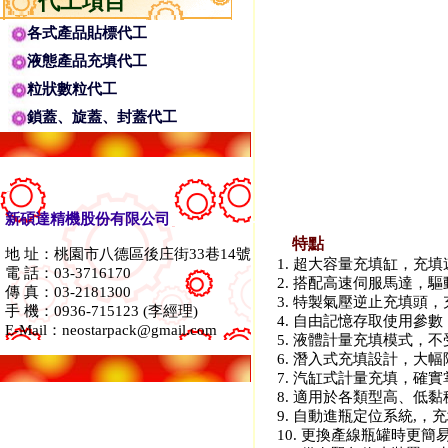
代工項目
各式產品貼標代工
液態產品充填代工
粒狀數粒代工
鎖蓋、旋蓋、封蓋代工
新碩達精機股份有限公司
特點
地 址：桃園市八德區後庄街33巷14號
1. 超大容量充填缸，充
電 話：03-3716170
2. 搭配高速伺服馬達，
傳 真：03-2181300
3. 特製氣壓逆止充填頭
手 機：0936-715123 (李經理)
4. 自由記憶存取使用參
E-Mail：neostarpack@gmail.com
5. 液體計量充填模式，
6. 潛入式充填設計，大
7. 汽缸式計量充填，確
8. 適用於各類型高、低
9. 自動進瓶定位系統,，
10. 更換產線瓶罐時更