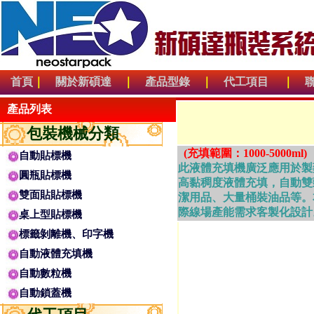
首頁
｜
關於新碩達
｜
產品型錄
｜
代工項目
｜
產品列表
包裝機械分類
(充填範圍：1000-5000ml)
自動貼標機
此液體充填機廣泛應用於製
圓瓶貼標機
高黏稠度液體充填，自動雙
雙面貼貼標機
潔用品、大量桶裝油品等。
際線場產能需求客製化設計
桌上型貼標機
標籤剝離機、印字機
自動液體充填機
自動數粒機
自動鎖蓋機