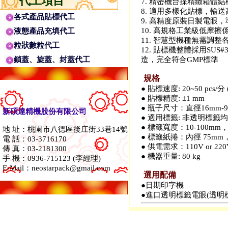
代工項目
7. 精密機台採精緻箱體
8. 適用多樣化貼標，輸
各式產品貼標代工
9. 高精度原裝日製電眼
10. 高規格工業級低摩
液態產品充填代工
11. 智慧型機種無需調整
粒狀數粒代工
12. 貼標機整體採用SU
鎖蓋、旋蓋、封蓋代工
造，完全符合GMP標準
規格
● 貼標速度: 20~50 pc
● 貼標精度: ±1 mm
● 瓶子尺寸：直徑16mm-9
新碩達精機股份有限公司
● 適用標籤: 非透明標籤
● 標籤寬度：10-100mm
地 址：桃園市八德區後庄街33巷14號
● 標籤紙捲：內徑 75mm，
電 話：03-3716170
● 供電需求：110V or 220V
傳 真：03-2181300
● 機器重量: 80 kg
手 機：0936-715123 (李經理)
E-Mail：neostarpack@gmail.com
選用配備
●日期印字機
●進口透明標籤電眼(透明