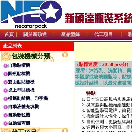
首頁
｜
關於新碩達
｜
產品型錄
｜
代工項目
｜
產品列表
包裝機械分類
(貼標速度：20-50 pcs/分)
自動貼標機
適用
：沐浴乳、洗髮精、藥
圓瓶貼標機
等塑膠或玻璃圓瓶等，貼標
雙面貼貼標機
械設計結構，以最先進微電
桌上型貼標機
特點
標籤剝離機、印字機
1. 日本進口高規格步進
2. 微電腦與貼標頭組連
自動液體充填機
3. 智能型學習電眼，簡
自動數粒機
4. 機台設計人性化，操
5. 自動偵測，更換瓶罐
自動鎖蓋機
6. 適用各類大小圓瓶，