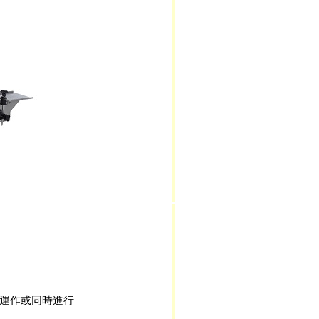
立運作或同時進行