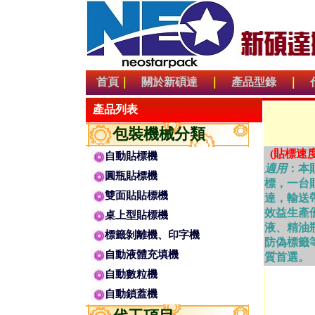
首頁
｜
關於新碩達
｜
產品型錄
｜
產品列表
包裝機械分類
(貼標速度：
自動貼標機
適用
：本
圓瓶貼標機
標，一台
雙面貼貼標機
達，輸送
效益生產
桌上型貼標機
液、精油
標籤剝離機、印字機
防偽標籤
自動液體充填機
質首選。
自動數粒機
自動鎖蓋機