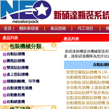
首頁
｜
關於新碩達
｜
產品型錄
｜
代工項目
｜
產品列表
產品列表
包裝機械分類
新碩達精機提供機械製造與
自動貼標機
達，讓新碩達團隊為您評估
圓瓶貼標機
自動貼標
雙面貼貼標機
智慧型圓瓶貼標機 N LR-2
桌上型貼標機
自動圓瓶環貼貼標機 NLR-
標籤剝離機、印字機
全自動臥滾貼圓瓶貼標機 NL
全自動充填機-上蓋鎖蓋
自動液體充填機
定點滾貼貼標平面折角貼標機 
自動數粒機
定點滾貼圓瓶貼標機 (臥式圓
自動鎖蓋機
自動圓瓶臥滾貼貼標機 (圓瓶
自動吸貼式貼標機+臥滾式圓