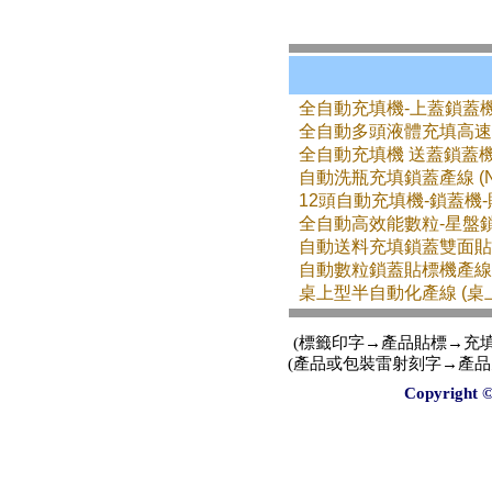
全自動充填機-上蓋鎖蓋
全自動多頭液體充填高速鎖蓋機
全自動充填機 送蓋鎖蓋機 圓貼
自動洗瓶充填鎖蓋產線 (NBW
12頭自動充填機-鎖蓋機-貼標機
全自動高效能數粒-星盤鎖蓋-上
自動送料充填鎖蓋雙面貼標機生
自動數粒鎖蓋貼標機產線 (NT
桌上型半自動化產線 (桌
(標籤印字→產品貼標→充
(產品或包裝雷射刻字→產品
Copyright 