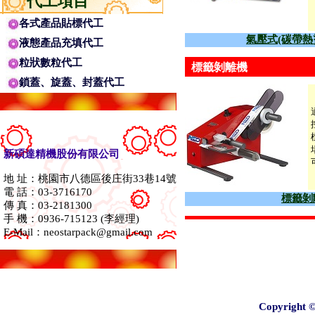
代工項目
各式產品貼標代工
氣壓式(碳帶熱燙
液態產品充填代工
粒狀數粒代工
標籤剝離機
鎖蓋、旋蓋、封蓋代工
新碩達精機股份有限公司
地 址：桃園市八德區後庄街33巷14號
電 話：03-3716170
標籤剝離
傳 真：03-2181300
手 機：0936-715123 (李經理)
E-Mail：neostarpack@gmail.com
Copyright 