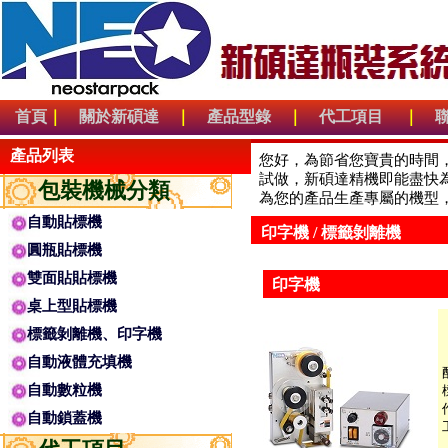
首頁
｜
關於新碩達
｜
產品型錄
｜
代工項目
｜
產品列表
您好，為節省您寶貴的時間
試做，新碩達精機即能盡快
包裝機械分類
為您的產品生產專屬的機型
自動貼標機
印字機 / 標籤剝離機
圓瓶貼標機
雙面貼貼標機
印字機
桌上型貼標機
標籤剝離機、印字機
自動液體充填機
自動數粒機
自動鎖蓋機